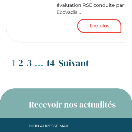
évaluation RSE conduite par
EcoVadis,...
Lire plus
Pagination
1
…
2
3
14
Suivant
des
publications
Recevoir nos actualités