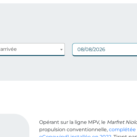
'arrivée
Opérant sur la ligne MPV, le
Marfret Niol
propulsion conventionnelle,
complétée p
eConowind) installée en 2022
. Tirant p