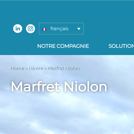
français
NOTRE COMPAGNIE
SOLUTIO
Home
»
Navire »
Marfret Niolon
Marfret Niolon