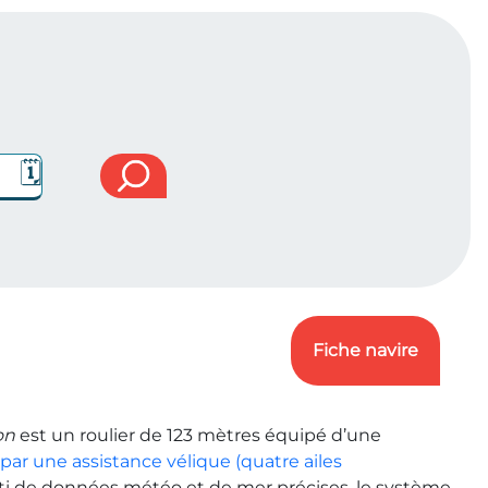
🗓
Fiche navire
on
est un roulier de 123 mètres équipé d’une
ar une assistance vélique (quatre ailes
arti de données météo et de mer précises, le système