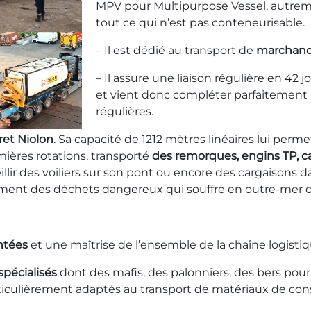
MPV pour Multipurpose Vessel, autreme
tout ce qui n’est pas conteneurisable.
– Il est dédié au transport de
marchandi
– Il assure une liaison régulière en 42 j
et vient donc compléter parfaitement n
régulières.
ret Niolon
. Sa capacité de 1212 mètres linéaires lui pe
emières rotations, transporté
des remorques, engins TP, ca
illir des voiliers sur son pont ou encore des cargaisons d
traitement des déchets dangereux qui souffre en outre-mer
ntées
et une maîtrise de l’ensemble de la chaîne logistiq
pécialisés
dont des mafis, des palonniers, des bers pour 
iculièrement adaptés au transport de matériaux de constr