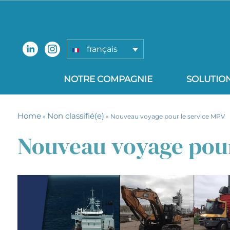
français
NOTRE COMPAGNIE
SOLUTIO
Home
Non classifié(e)
»
» Nouveau voyage pour le service MPV
Nouveau voyage pour