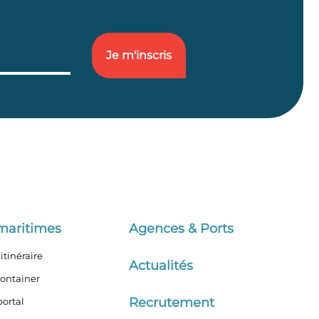
maritimes
Agences & Ports
itinéraire
Actualités
container
Recrutement
ortal