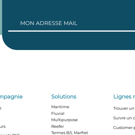
ompagnie
Solutions
Lignes 
Maritime
e
Trouver un 
Fluvial
Suivre un 
Multipurpose
urs
Reefer
Customer p
Termes B/L Marfret