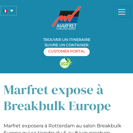
TROUVER UN ITINERAIRE
SUIVRE UN CONTAINER
CUSTOMER PORTAL
Home
Newsletter
»
» Marfret expose à Breakbulk Europe
Marfret expose à
Breakbulk Europe
Marfret exposera à Rotterdam au salon Breakbulk
Europe qui se tiendra du 6 au 8 juin prochain.