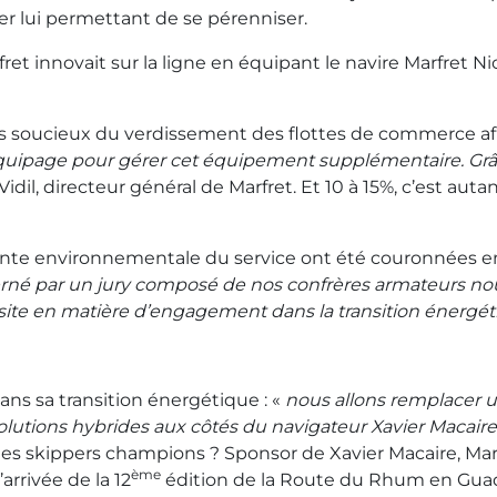
cier lui permettant de se pérenniser.
ret innovait sur la ligne en équipant le navire Marfret N
ts soucieux du verdissement des flottes de commerce af
uipage pour gérer cet équipement supplémentaire. Grâce 
e Vidil, directeur général de Marfret. Et 10 à 15%, c’est
einte environnementale du service ont été couronnées e
rné par un jury composé de nos confrères armateurs nou
ssite en matière d’engagement dans la transition énergé
ans sa transition énergétique : «
nous allons remplacer 
lutions hybrides aux côtés du navigateur Xavier Macair
des skippers champions ? Sponsor de Xavier Macaire, Marf
ème
arrivée de la 12
édition de la Route du Rhum en Guad