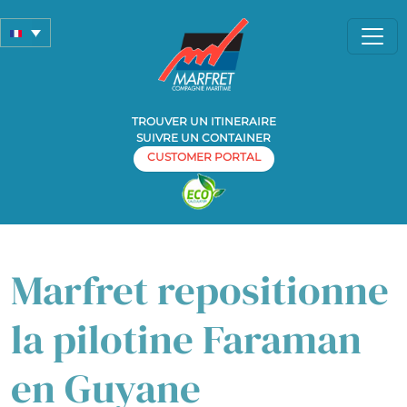
TROUVER UN ITINERAIRE
SUIVRE UN CONTAINER
CUSTOMER PORTAL
Home
Actualités
»
» Marfret repositionne la pilotine Faraman en
Guyane
Marfret repositionne
la pilotine Faraman
en Guyane