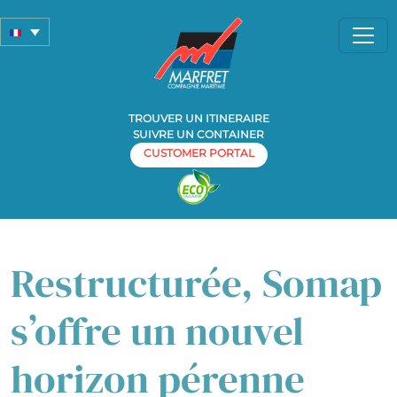
TROUVER UN ITINERAIRE
SUIVRE UN CONTAINER
CUSTOMER PORTAL
Home
Transport multipurpose
»
» Restructurée, Somap s’offre
un nouvel horizon pérenne
Restructurée, Somap
s’offre un nouvel
horizon pérenne