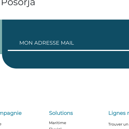
 Posorja
ompagnie
Solutions
Lignes 
Maritime
e
Trouver un 
Fluvial