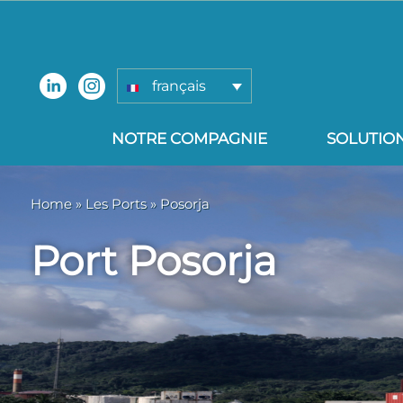
français
NOTRE COMPAGNIE
SOLUTIO
Home
»
Les Ports
» Posorja
Port Posorja