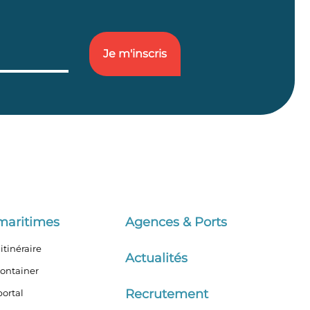
maritimes
Agences & Ports
itinéraire
Actualités
container
Recrutement
ortal