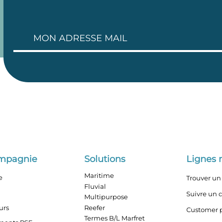
ompagnie
Solutions
Lignes 
Maritime
e
Trouver un 
Fluvial
Suivre un 
Multipurpose
urs
Reefer
Customer p
Termes B/L Marfret