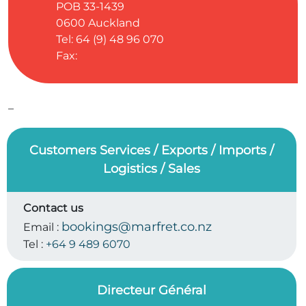
POB 33-1439
0600
Auckland
Tel: 64 (9) 48 96 070
Fax:
–
Customers Services / Exports / Imports /
Logistics / Sales
Contact us
bookings@marfret.co.nz
Email :
Tel :
+64 9 489 6070
Directeur Général