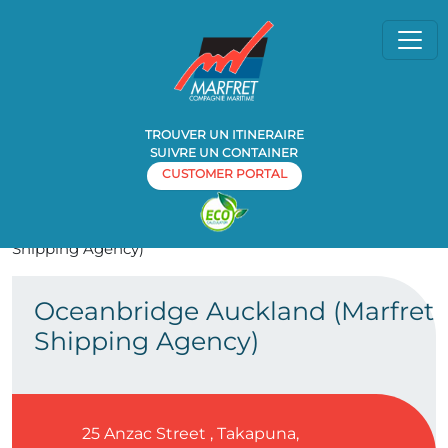
TROUVER UN ITINERAIRE
SUIVRE UN CONTAINER
CUSTOMER PORTAL
Home
Agence
Oceanbridge Auckland (Marfret
»
»
Shipping Agency)
Oceanbridge Auckland (Marfret
Shipping Agency)
25 Anzac Street , Takapuna,