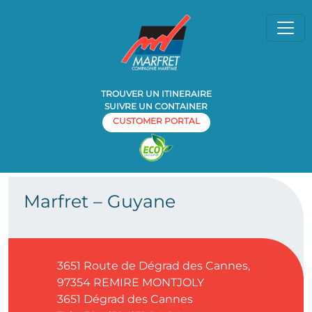
TROUVER UN ITINERAIRE
SUIVRE UN CONTAINER
CUSTOMER PORTAL
Home
Agence
Marfret – Guyane
»
»
Marfret – Guyane
3651 Route de Dégrad des Cannes,
97354 REMIRE MONTJOLY
3651
Dégrad des Cannes