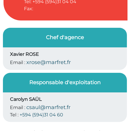
Tel: +594 (594)31 04 04
Fax:
Chef d'agence
Xavier ROSE
xrose@marfret.fr
Email :
Responsable d'exploitation
Carolyn SAÜL
csaul@marfret.fr
Email :
Tel :
+594 (594)31 04 60