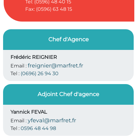
Tel: (0596) 48 40 15
Fax: (0596) 63 48 15
Chef d'Agence
Frédéric REIGNIER
freignier@marfret.fr
Email :
Tel :
(0696) 26 94 30
Adjoint Chef d'agence
Yannick FEVAL
yfeval@marfret.fr
Email :
Tel :
0596 48 44 98