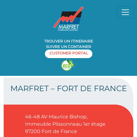
TROUVER UN ITINERAIRE
SUIVRE UN CONTAINER
CUSTOMER PORTAL
Home
Agence
MARFRET – FORT DE FRANCE
»
»
MARFRET – FORT DE FRANCE
46-48 AV Maurice Bishop,
Immeuble Plissonneau 1er étage
97200
Fort de France