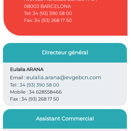
08003
BARCELONA
Tel: 34 (93) 390 58 00
Fax: 34 (93) 268 17 50
Directeur général
Eulalia ARANA
eulalia.arana@evgebcn.com
Email :
Tel :
34 (93) 390 58 00
Mobile :
34 628558466
Fax :
34 (93) 268 17 50
Assistant Commercial