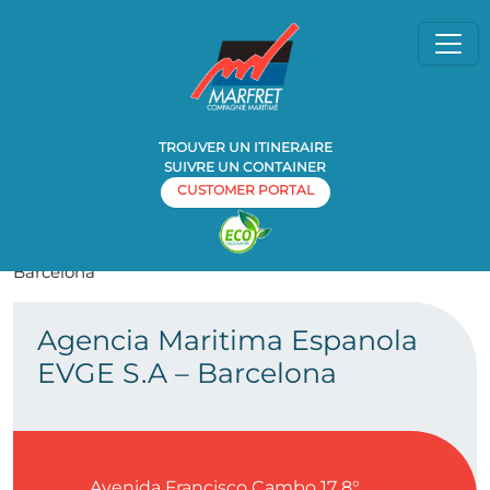
TROUVER UN ITINERAIRE
SUIVRE UN CONTAINER
CUSTOMER PORTAL
Home
Agence
Agencia Maritima Espanola EVGE S.A –
»
»
Barcelona
Agencia Maritima Espanola
EVGE S.A – Barcelona
Avenida Francisco Cambo 17 8°,