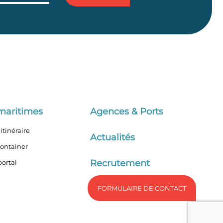
maritimes
Agences & Ports
itinéraire
Actualités
container
Recrutement
ortal
FORMULAIRE DE CONTACT