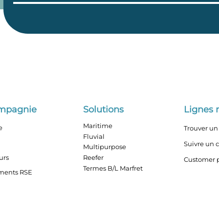
ompagnie
Solutions
Lignes 
Maritime
e
Trouver un 
Fluvial
Suivre un 
Multipurpose
urs
Reefer
Customer p
Termes B/L Marfret
ments RSE