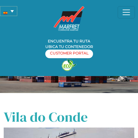
ENCUENTRA TU RUTA
UBICA TU CONTENEDOR
CUSTOMER PORTAL
Home
»
Los Puertos
» Vila do Conde
Puerto Vila do Conde
Vila do Conde