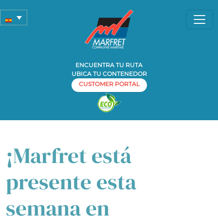
ENCUENTRA TU RUTA
UBICA TU CONTENEDOR
CUSTOMER PORTAL
Home
Home
»
» ¡Marfret está presente esta semana en Breakbulk
Europe 2026!
¡Marfret está
presente esta
semana en